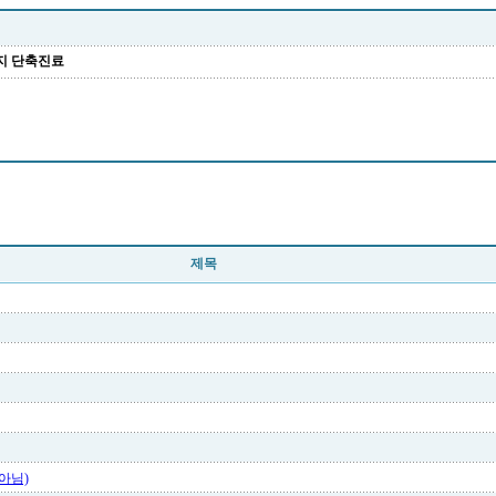
분까지 단축진료
제목
 아님)