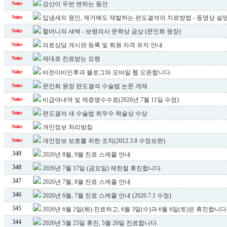
강산이 두번 변하는 동안
Notice
입냄새의 원인, 제거해도 재발하는 편도결석의 치료방법 - 동영상 설
Notice
할머니의 새벽 - 보령의사 문학상 금상 (문인희 원장)
Notice
의료상담 게시판 등록 및 회원 자격 유지 안내
Notice
제대로 진료받는 요령
Notice
비전이비인후과 블로그와 모바일 웹 오픈합니다.
Notice
문인희 원장 편도결석 수술법 논문 게재
Notice
비급여내역 및 제증명수수료(2026년 7월 11일 수정)
Notice
편도결석 새 수술법 최우수 학술상 수상
Notice
개인정보 처리방침
Notice
개인정보 보호를 위한 조치(2012.3.8 수정보완)
Notice
349
2026년 8월, 9월 진료 스케쥴 안내
348
2026년 7월 17일 (금요일) 제헌절 휴진합니다.
347
2026년 7월, 8월 진료 스케쥴 안내
346
2026년 6월, 7월 진료 스케쥴 안내 (2026.7.1 수정)
345
2026년 6월 2일(화) 진료하고, 6월 3일(수)과 6월 6일(토)은 휴진합니다
344
2026년 5월 25일 휴진, 5월 26일 진료합니다.