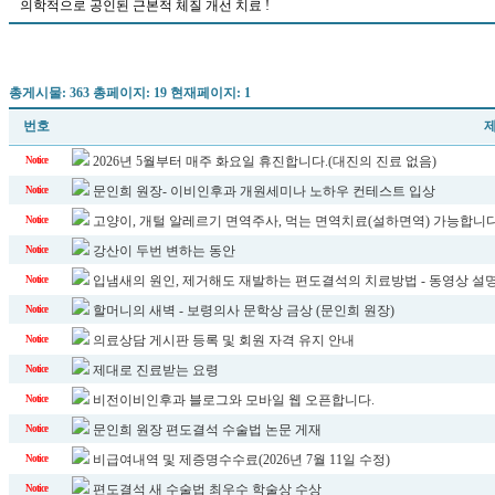
의학적으로 공인된 근본적 체질 개선 치료 !
총게시물: 363 총페이지: 19 현재페이지: 1
번호
2026년 5월부터 매주 화요일 휴진합니다.(대진의 진료 없음)
Notice
문인희 원장- 이비인후과 개원세미나 노하우 컨테스트 입상
Notice
고양이, 개털 알레르기 면역주사, 먹는 면역치료(설하면역) 가능합니다
Notice
강산이 두번 변하는 동안
Notice
입냄새의 원인, 제거해도 재발하는 편도결석의 치료방법 - 동영상 설
Notice
할머니의 새벽 - 보령의사 문학상 금상 (문인희 원장)
Notice
의료상담 게시판 등록 및 회원 자격 유지 안내
Notice
제대로 진료받는 요령
Notice
비전이비인후과 블로그와 모바일 웹 오픈합니다.
Notice
문인희 원장 편도결석 수술법 논문 게재
Notice
비급여내역 및 제증명수수료(2026년 7월 11일 수정)
Notice
편도결석 새 수술법 최우수 학술상 수상
Notice